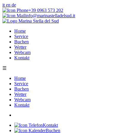
it
en
de
+39 0963 573 202
info@marinastelladelsud.it
Home
Service
Buchen
Wetter
Webcam
Kontakt
☰
Home
Service
Buchen
Wetter
Webcam
Kontakt
Kontakt
Buchen